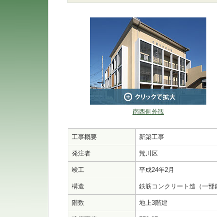
南西側外観
工事概要
新築工事
発注者
荒川区
竣工
平成24年2月
構造
鉄筋コンクリート造（一部
階数
地上3階建