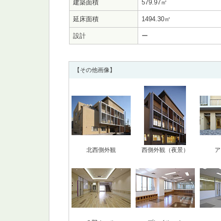
建築面積
579.97㎡
延床面積
1494.30㎡
設計
ー
【その他画像】
北西側外観
西側外観（夜景）
ア