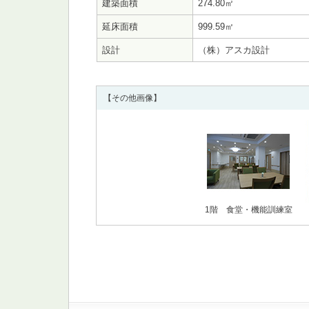
建築面積
274.80㎡
延床面積
999.59㎡
設計
（株）アスカ設計
【その他画像】
1階 食堂・機能訓練室