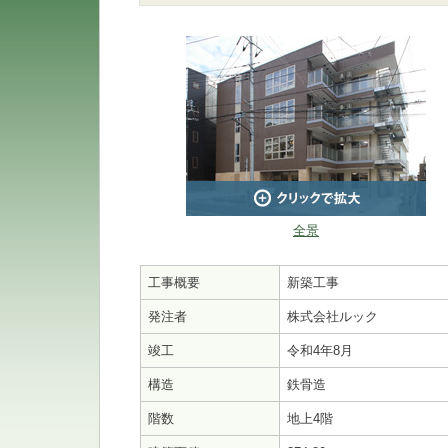
全景
工事概要
新築工事
発注者
株式会社ルック
竣工
令和4年8月
構造
鉄骨造
階数
地上4階